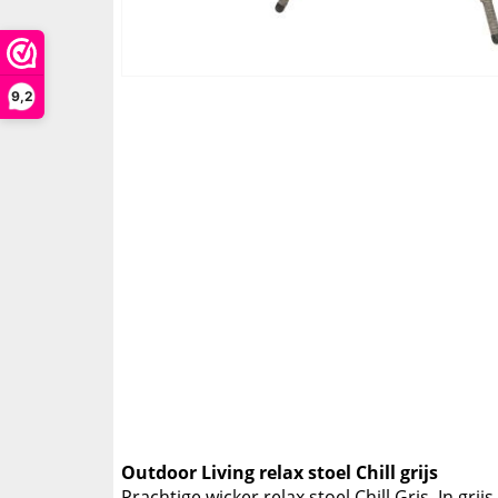
9,2
Outdoor Living relax stoel Chill grijs
Prachtige wicker relax stoel Chill Gris. In gr