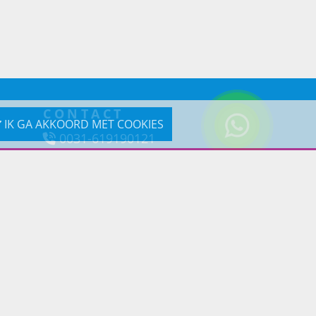
CONTACT
IK GA AKKOORD MET COOKIES
0031-619190121
Reageer via e-mail
Prins Lifestyle
Poortland 66 (Kantooradres)
1046BD Amsterdam