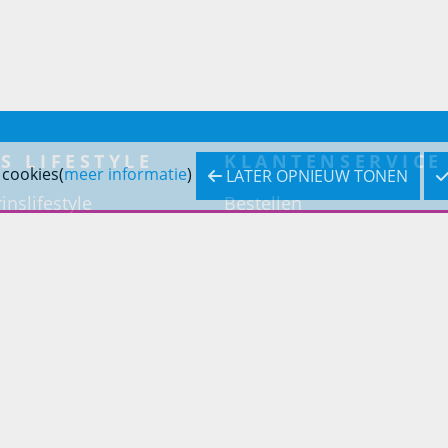
S LIFESTYLE
KLANTENSERVICE
 cookies(
meer informatie
)
LATER OPNIEUW TONEN
inslifestyle
Bestellen
inrichting
Betaling
inrichting
Verzending & bezorging
Retouren & service
Openingstijden