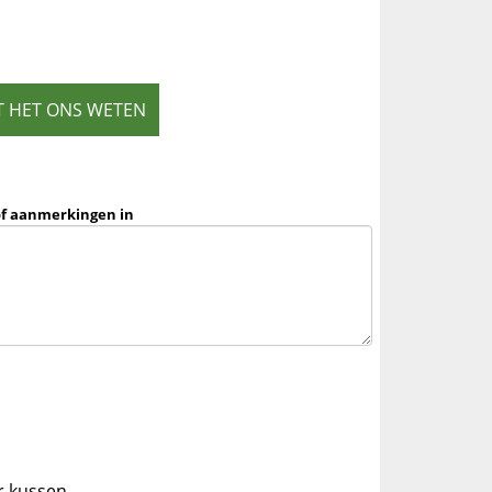
T HET ONS WETEN
of aanmerkingen in
er kussen.