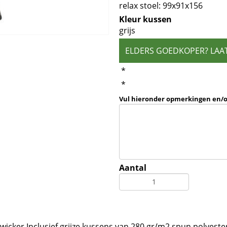
relax stoel: 99x91x156
Kleur kussen
grijs
ELDERS GOEDKOPER? LAA
*
*
Vul hieronder opmerkingen en/
Aantal
ijs wicker Inclusief grijze kussens van 280 gr/m2 spun polyest