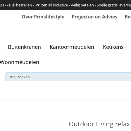
Makkelijk bestellen - Prijzen all inclusive - Veilig betalen - Snelle gratis leverin
Over Prinslifestyle
Projecten en Advies
Be
Buitenkranen
Kantoormeubelen
Keukens
Woonmeubelen
Outdoor Living relax 