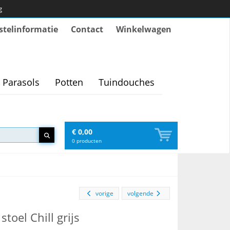
g
stelinformatie
Contact
Winkelwagen
Parasols
Potten
Tuindouches
€ 0,00
0
producten
vorige
volgende
stoel Chill grijs