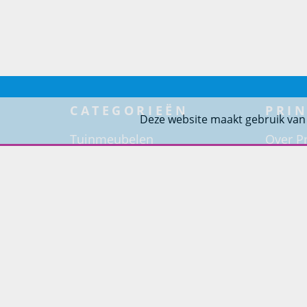
CATEGORIEËN
PRIN
Deze website maakt gebruik van
Tuinmeubelen
Over Pr
Tuindouches
Project
Tuinhaarden
Woning
Parasols
Barbecues
Potten
Buitendouches