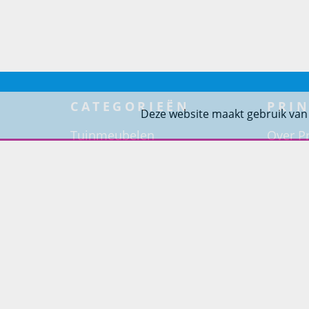
CATEGORIEËN
PRIN
Deze website maakt gebruik van
Tuinmeubelen
Over Pr
Tuindouches
Project
Tuinhaarden
Woning
Parasols
Barbecues
Potten
Buitendouches