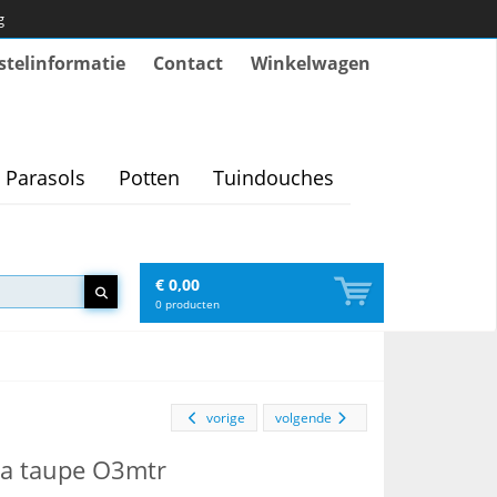
g
stelinformatie
Contact
Winkelwagen
Parasols
Potten
Tuindouches
€ 0,00
0
producten
vorige
volgende
ra taupe O3mtr