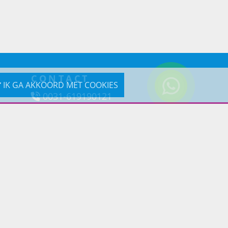
CONTACT
IK GA AKKOORD MET COOKIES
0031-619190121
Reageer via e-mail
Prins Lifestyle
Poortland 66 (Kantooradres)
1046BD Amsterdam