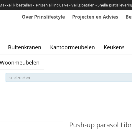
Makkelijk bestellen - Prijzen all inclusive - Veilig betalen - Snelle gratis leverin
Over Prinslifestyle
Projecten en Advies
Be
Buitenkranen
Kantoormeubelen
Keukens
Woonmeubelen
Push-up parasol Lib