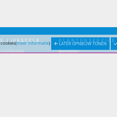
S LIFESTYLE
KLANTENSERVICE
 cookies(
meer informatie
)
LATER OPNIEUW TONEN
inslifestyle
Bestellen
inrichting
Betaling
inrichting
Verzending & bezorging
Retouren & service
Openingstijden