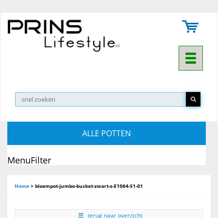
Toggle na
ALLE POTTEN
MenuFilter
Home
>
bloempot-jumbo-bucket-zwart-s-E1064-S1-01
terug naar overzicht