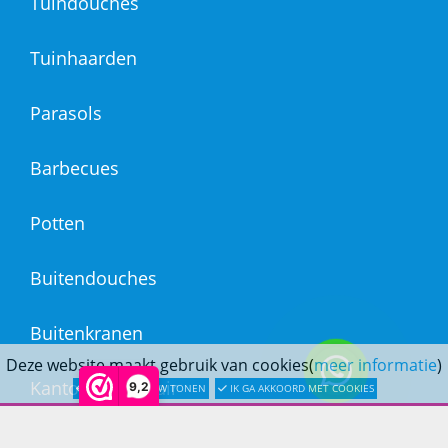
Tuindouches
Tuinhaarden
Parasols
Barbecues
Potten
Buitendouches
Buitenkranen
Deze website maakt gebruik van cookies(
meer informatie
)
Kantoormeubilair
9,2
LATER OPNIEUW TONEN
IK GA AKKOORD MET COOKIES
Keukens