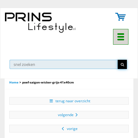
Toggle na
Home
>
poef-saigon-wicker-grijs-41x40cm
terug naar overzicht
volgende
vorige