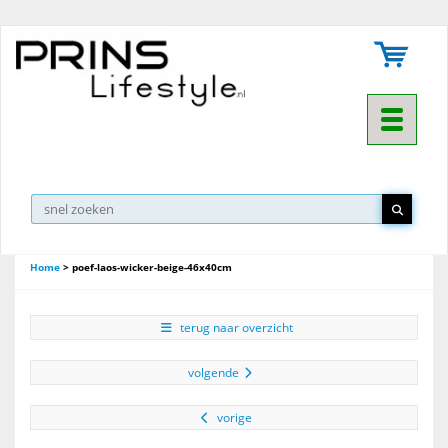
Toggle na
Home
>
poef-laos-wicker-beige-46x40cm
terug naar overzicht
volgende
vorige