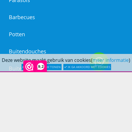
Parasols
Barbecues
Potten
Buitendouches
Deze website maakt gebruik van cookies(
meer informatie
)
9,2
LATER OPNIEUW TONEN
IK GA AKKOORD MET COOKIES
Buitenkranen
Kantoormeubilair
Keukens
Woonmeubelen