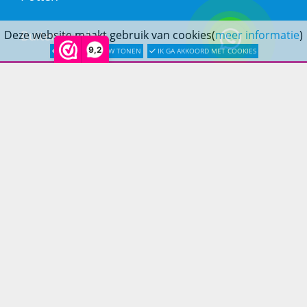
Buitendouches
Deze website maakt gebruik van cookies(
meer informatie
)
9,2
LATER OPNIEUW TONEN
IK GA AKKOORD MET COOKIES
Buitenkranen
Kantoormeubilair
Keukens
Woonmeubelen
Woonaccessoires
PRINS LIFESTYLE