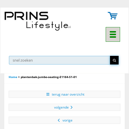
Toggle na
Home
>
plantenbak-jumbo-seating-E1164-S1-01
terug naar overzicht
volgende
vorige