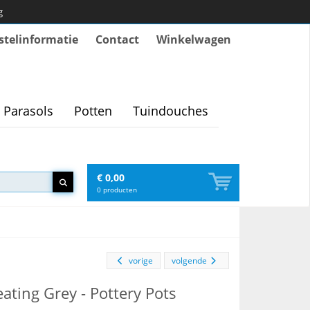
g
stelinformatie
Contact
Winkelwagen
Parasols
Potten
Tuindouches
€ 0,00
0
producten
vorige
volgende
ting Grey - Pottery Pots