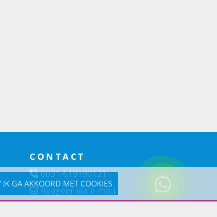
CONTACT
0031-619190121
IK GA AKKOORD MET COOKIES
Reageer via e-mail
Prins Lifestyle