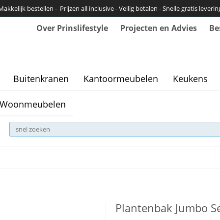
Makkelijk bestellen - Prijzen all inclusive - Veilig betalen - Snelle gratis leverin
Over Prinslifestyle
Projecten en Advies
Be
Buitenkranen
Kantoormeubelen
Keukens
Woonmeubelen
Plantenbak Jumbo Sea