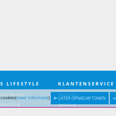
S LIFESTYLE
KLANTENSERVICE
inslifestyle
Bestellen
 cookies(
meer informatie
)
LATER OPNIEUW TONEN
inrichting
Betaling
inrichting
Verzending & bezorging