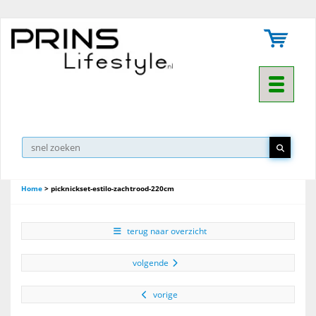
Toggle na
Home
>
picknickset-estilo-zachtrood-220cm
terug naar overzicht
volgende
vorige