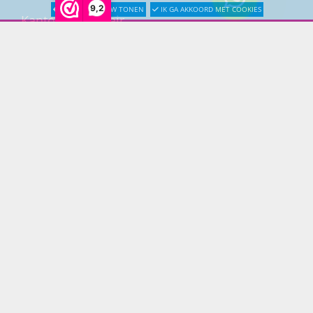
9,2
LATER OPNIEUW TONEN
IK GA AKKOORD MET COOKIES
Kantoormeubilair
Keukens
Woonmeubelen
Woonaccessoires
PRINS LIFESTYLE
Over Prinslifestyle
Projectinrichting
Woninginrichting