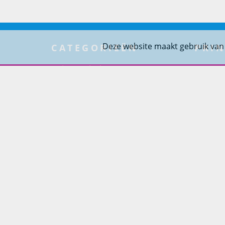
Deze website maakt gebruik van
CATEGORIEËN
PRIN
Tuinmeubelen
Over Pr
Tuindouches
Project
Tuinhaarden
Woning
Parasols
Barbecues
Potten
Buitendouches
Buitenkranen
Kantoormeubilair