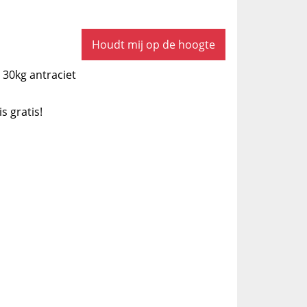
Houdt mij op de hoogte
 30kg antraciet
is gratis!