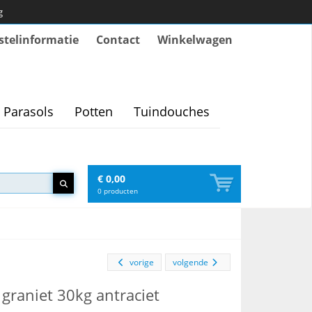
g
stelinformatie
Contact
Winkelwagen
Parasols
Potten
Tuindouches
€ 0,00
0
producten
vorige
volgende
 graniet 30kg antraciet