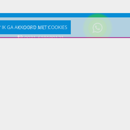
CONTACT
IK GA AKKOORD MET COOKIES
0031-619190121
Reageer via e-mail
Prins Lifestyle
Poortland 66 (Kantooradres)
1046BD Amsterdam