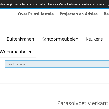
Makkelijk bestellen - Prijzen all inclusive - Veilig betalen - Snelle gratis leverin
Over Prinslifestyle
Projecten en Advies
Be
Buitenkranen
Kantoormeubelen
Keukens
Woonmeubelen
Parasolvoet vierkant