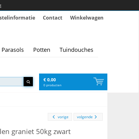
g
stelinformatie
Contact
Winkelwagen
Parasols
Potten
Tuindouches
€ 0,00
0
producten
vorige
volgende
len graniet 50kg zwart