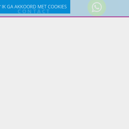
IK GA AKKOORD MET COOKIES
CONTACT
0031-619190121
Reageer via e-mail
Prins Lifestyle
Poortland 66 (Kantooradres)
1046BD Amsterdam