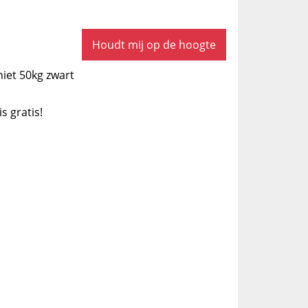
Houdt mij op de hoogte
niet 50kg zwart
is gratis!