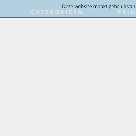
Deze website maakt gebruik van
CATEGORIEËN
PRIN
Tuinmeubelen
Over Pr
Tuindouches
Project
Tuinhaarden
Woning
Parasols
Barbecues
Potten
Buitendouches
Buitenkranen
Kantoormeubilair
Keukens