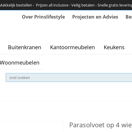
Makkelijk bestellen - Prijzen all inclusive - Veilig betalen - Snelle gratis leverin
Over Prinslifestyle
Projecten en Advies
Be
Buitenkranen
Kantoormeubelen
Keukens
Woonmeubelen
Parasolvoet op 4 wie