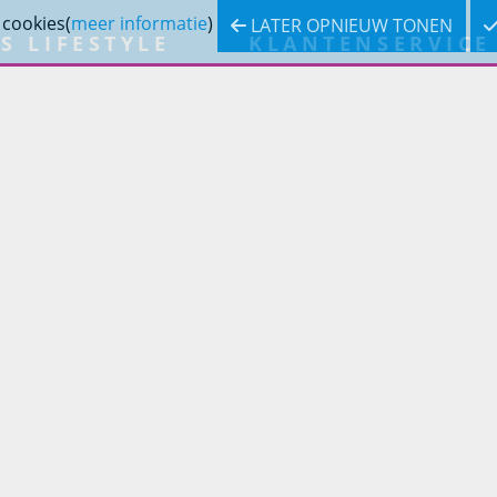
 cookies(
meer informatie
)
LATER OPNIEUW TONEN
S LIFESTYLE
KLANTENSERVICE
inslifestyle
Bestellen
inrichting
Betaling
inrichting
Verzending & bezorging
Retouren & service
Openingstijden