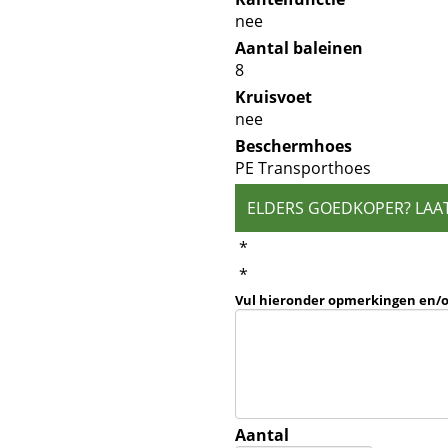
nee
Aantal baleinen
8
Kruisvoet
nee
Beschermhoes
PE Transporthoes
ELDERS GOEDKOPER? LAA
*
*
Vul hieronder opmerkingen en/
Aantal