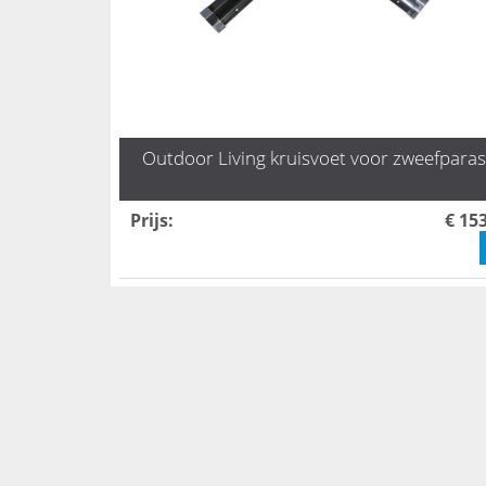
Outdoor Living kruisvoet voor zweefparas
Prijs
:
€ 15