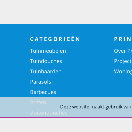
CATEGORIEËN
PRIN
Tuinmeubelen
Over Pr
Tuindouches
Project
Tuinhaarden
Woning
Parasols
Barbecues
Potten
Deze website maakt gebruik van
Buitendouches
Buitenkranen