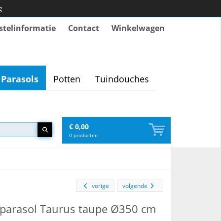
g
stelinformatie
Contact
Winkelwagen
Parasols
Potten
Tuindouches
€ 0,00
0
producten
vorige
volgende
fparasol Taurus taupe Ø350 cm