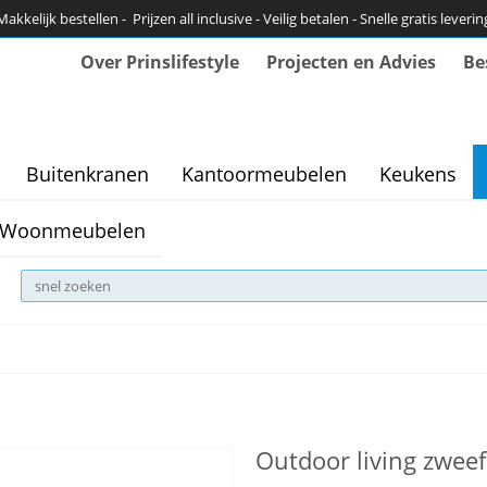
Makkelijk bestellen - Prijzen all inclusive - Veilig betalen - Snelle gratis leverin
Over Prinslifestyle
Projecten en Advies
Be
Buitenkranen
Kantoormeubelen
Keukens
Woonmeubelen
Outdoor living zwee