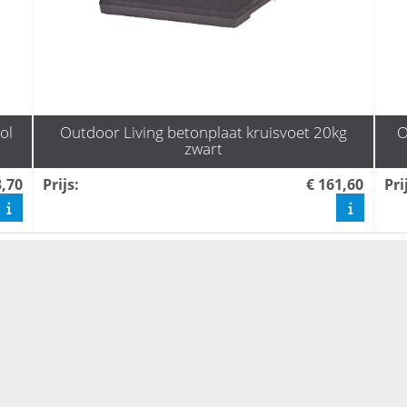
ol
Outdoor Living betonplaat kruisvoet 20kg
O
zwart
3,70
Prijs
:
€ 161,60
Pri