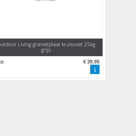
utdoor Living granietplaat kruisvoet 25kg
grijs
js
:
€ 39,95