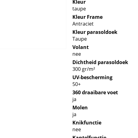
Kleur
taupe
Kleur Frame
Antraciet
Kleur parasoldoek
Taupe
Volant
nee
Dichtheid parasoldoek
300 gr/m²
UV-bescherming
50+
360 draaibare voet
ja
Molen
ja
Knikfunctie
nee
Kantelfunctie