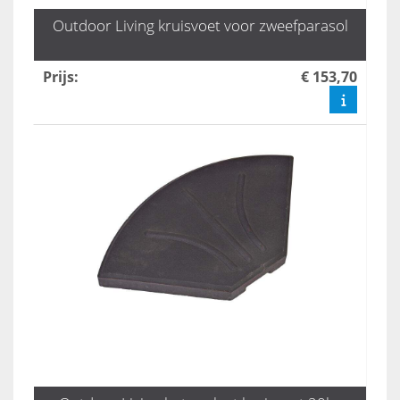
Outdoor Living kruisvoet voor zweefparasol
Prijs
:
€ 153,70