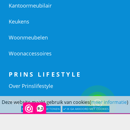
Kantoormeubilair
Keukens
Woonmeubelen
Woonaccessoires
PRINS LIFESTYLE
Over Prinslifestyle
Projectinrichting
Deze website maakt gebruik van cookies(
meer informatie
)
9,2
LATER OPNIEUW TONEN
IK GA AKKOORD MET COOKIES
Woninginrichting