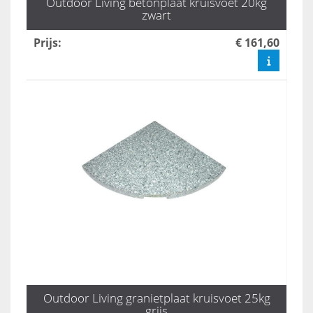
Outdoor Living betonplaat kruisvoet 20kg
zwart
Prijs
:
€ 161,60
Outdoor Living granietplaat kruisvoet 25kg
grijs