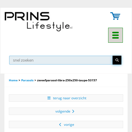
Toggle na
Home
>
Parasols
>
zweefparasol-libra-250x250-taupe-53157
terug naar overzicht
volgende
vorige