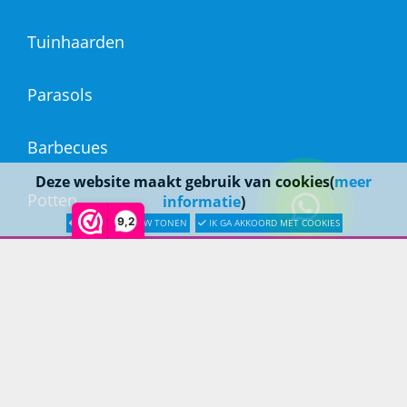
Tuinhaarden
Parasols
Barbecues
Deze website maakt gebruik van cookies(
meer
Potten
informatie
)
9,2
LATER OPNIEUW TONEN
IK GA AKKOORD MET COOKIES
Buitendouches
Buitenkranen
Kantoormeubilair