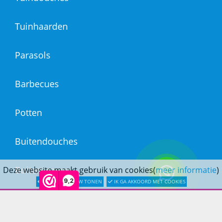
Tuinhaarden
Parasols
Barbecues
Potten
Buitendouches
Buitenkranen
Deze website maakt gebruik van cookies(
meer informatie
)
9,2
LATER OPNIEUW TONEN
IK GA AKKOORD MET COOKIES
Kantoormeubilair