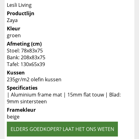
Lesli Living
Productlijn
Zaya
Kleur
groen
Afmeting (cm)
Stoel: 78x83x75
Bank: 208x83x75
Tafel: 130x65x39
Kussen
235gr/m2 olefin kussen
Specificaties
| Aluminium frame mat | 15mm flat touw | Blad:
9mm sintersteen
Framekleur
beige
ELDERS GOEDKOPER? LAAT HET ONS WETEN