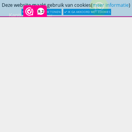
Deze website maakt gebruik van cookies(
meer informatie
)
9,2
LATER OPNIEUW TONEN
IK GA AKKOORD MET COOKIES
Kantoormeubilair
Keukens
Woonmeubelen
Woonaccessoires
PRINS LIFESTYLE
Over Prinslifestyle
Projectinrichting