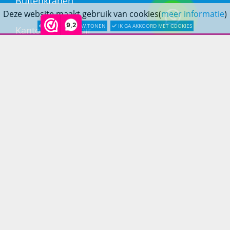
Buitenkranen
Deze website maakt gebruik van cookies(
meer informatie
)
9,2
LATER OPNIEUW TONEN
IK GA AKKOORD MET COOKIES
Kantoormeubilair
Keukens
Woonmeubelen
Woonaccessoires
PRINS LIFESTYLE
Over Prinslifestyle
Projectinrichting