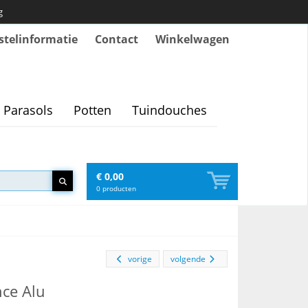
g
stelinformatie
Contact
Winkelwagen
Parasols
Potten
Tuindouches
€ 0,00
0
producten
vorige
volgende
ce Alu