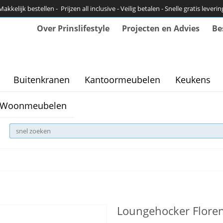
Makkelijk bestellen - Prijzen all inclusive - Veilig betalen - Snelle gratis leverin
Over Prinslifestyle
Projecten en Advies
Be
Buitenkranen
Kantoormeubelen
Keukens
Woonmeubelen
Loungehocker Floren