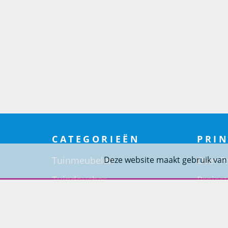
CATEGORIEËN
PRIN
Tuinmeubelen
Over Pr
Deze website maakt gebruik van
Tuindouches
Project
Tuinhaarden
Woning
Parasols