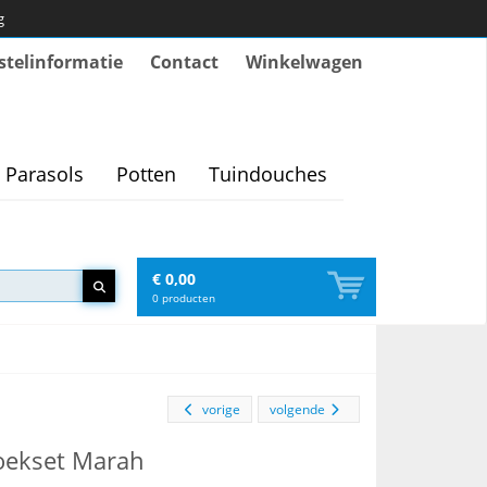
g
stelinformatie
Contact
Winkelwagen
Parasols
Potten
Tuindouches
€ 0,00
0
producten
vorige
volgende
oekset Marah