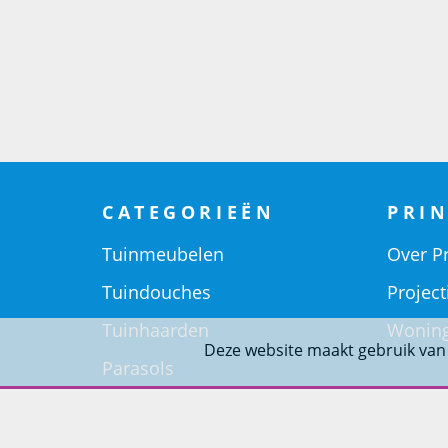
CATEGORIEËN
PRIN
Tuinmeubelen
Over Pr
Tuindouches
Project
Tuinhaarden
Woning
Deze website maakt gebruik van
Parasols
Barbecues
Potten