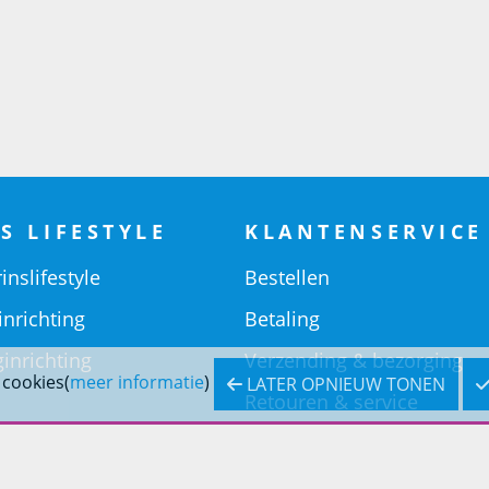
S LIFESTYLE
KLANTENSERVICE
inslifestyle
Bestellen
inrichting
Betaling
inrichting
Verzending & bezorging
 cookies(
meer informatie
)
LATER OPNIEUW TONEN
Retouren & service
Openingstijden