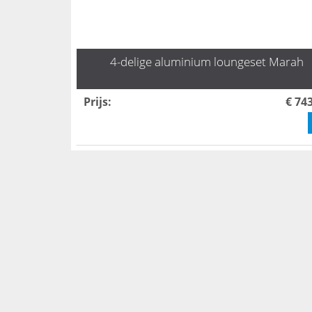
4-delige aluminium loungeset Marah
Prijs
:
€ 74