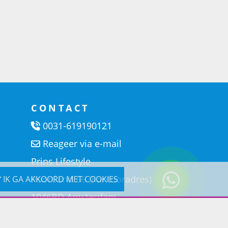
CONTACT
0031-619190121
Reageer via e-mail
Prins Lifestyle
Poortland 66 (Kantooradres)
IK GA AKKOORD MET COOKIES
1046BD Amsterdam