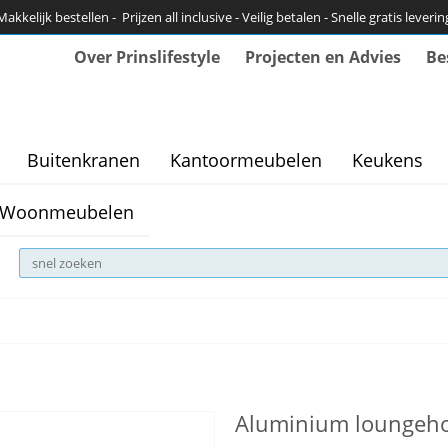
Makkelijk bestellen - Prijzen all inclusive - Veilig betalen - Snelle gratis leverin
Over Prinslifestyle
Projecten en Advies
Be
Buitenkranen
Kantoormeubelen
Keukens
Woonmeubelen
Aluminium loungeh