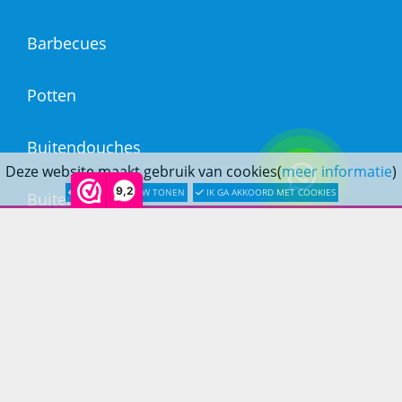
Barbecues
Potten
Buitendouches
Deze website maakt gebruik van cookies(
meer informatie
)
9,2
LATER OPNIEUW TONEN
IK GA AKKOORD MET COOKIES
Buitenkranen
Kantoormeubilair
Keukens
Woonmeubelen