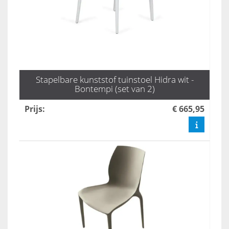
Stapelbare kunststof tuinstoel Hidra wit -
Bontempi (set van 2)
Prijs
:
€ 665,95