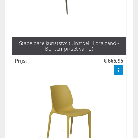
Stapelbare kunststof tuinstoel Hidra zand -
Bontempi (set van 2)
Prijs
:
€ 665,95