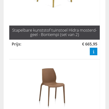
Stapelbare kunststof tuinstoel Hidra mosterd-
geel - Bontempi (set van 2)
Prijs
:
€ 665,95