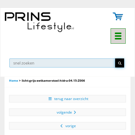
Toggle na
Home
>
licht-grijs-eetkamerstoel-hidra-04.15-Z006
terug naar overzicht
volgende
vorige