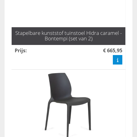
Stapelbare kunststof tuinstoel Hidra caramel -
Bontempi (set van 2)
Prijs
:
€ 665,95