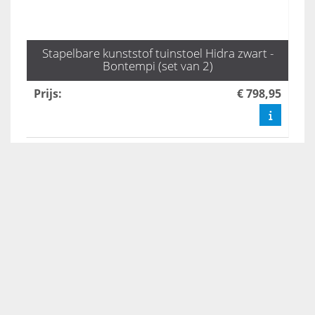
Stapelbare kunststof tuinstoel Hidra zwart -
Bontempi (set van 2)
Prijs
:
€ 798,95