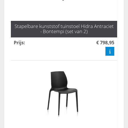
Stapelbare kunststof tuinstoel Hidra Antraciet
- Bontempi (set van 2)
Prijs
:
€ 798,95