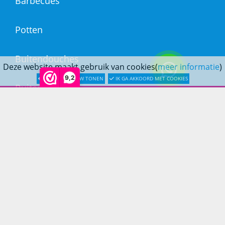
Barbecues
Potten
Buitendouches
Deze website maakt gebruik van cookies(
meer informatie
)
9,2
LATER OPNIEUW TONEN
IK GA AKKOORD MET COOKIES
Buitenkranen
Kantoormeubilair
Keukens
Woonmeubelen
Woonaccessoires