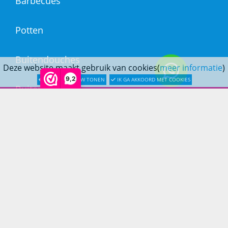
Barbecues
Potten
Buitendouches
Deze website maakt gebruik van cookies(
meer informatie
)
9,2
LATER OPNIEUW TONEN
IK GA AKKOORD MET COOKIES
Buitenkranen
Kantoormeubilair
Keukens
Woonmeubelen
Woonaccessoires