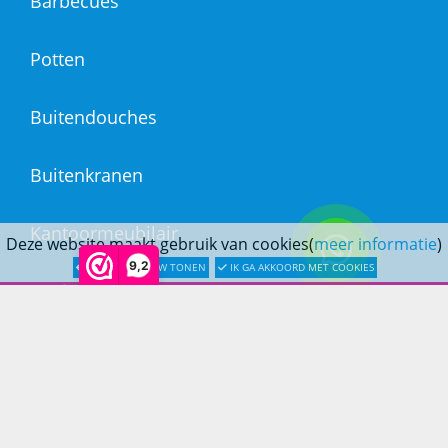
Barbecues
Potten
Buitendouches
Buitenkranen
Kantoormeubilair
Deze website maakt gebruik van cookies(
meer informatie
)
9,2
LATER OPNIEUW TONEN
IK GA AKKOORD MET COOKIES
Keukens
Woonmeubelen
Woonaccessoires