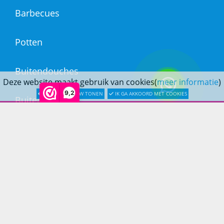
Barbecues
Potten
Buitendouches
Deze website maakt gebruik van cookies(
meer informatie
)
9,2
LATER OPNIEUW TONEN
IK GA AKKOORD MET COOKIES
Buitenkranen
Kantoormeubilair
Keukens
Woonmeubelen
Woonaccessoires