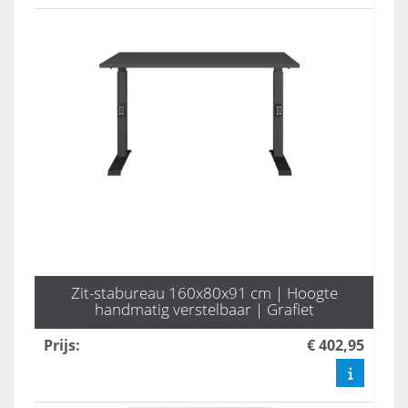
Zit-stabureau 160x80x91 cm | Hoogte
handmatig verstelbaar | Grafiet
Prijs
:
€ 402,95