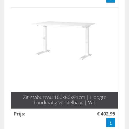
Zit-stabureau 160x80x91cm | Hoogte
handmatig verstelbaar | Wit
Prijs
:
€ 402,95