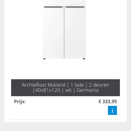
Archiefkast Mailand | 1 lade | 2 deuren
|40x81x120 | wit | Germania
Prijs
:
€ 333,95