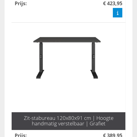
Prijs
:
€ 423,95
Zit-stabureau 120x80x91 cm | Hoogte
handmatig verstelbaar | Grafiet
Prijs
:
€ 389,95