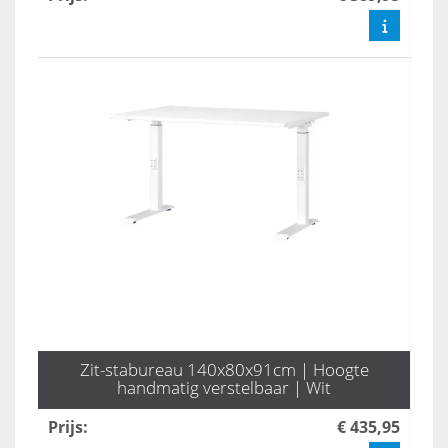
Zit-stabureau 140x80x91cm | Hoogte
handmatig verstelbaar | Wit
Prijs
:
€ 435,95