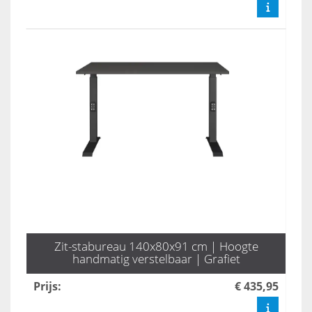
Zit-stabureau 140x80x91 cm | Hoogte
handmatig verstelbaar | Grafiet
Prijs
:
€ 435,95