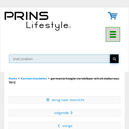
Toggle na
Home
>
Kantoormeubelen
>
germania-hoogte-verstelbaar-wit-zit-stabureau-
7912
terug naar overzicht
volgende
vorige