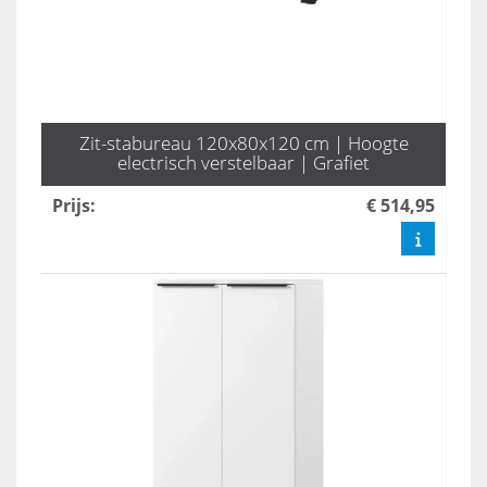
Zit-stabureau 120x80x120 cm | Hoogte
electrisch verstelbaar | Grafiet
Prijs
:
€ 514,95