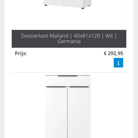
Dossierkast Mailand | 40x81x120 | Wit |
Germania
Prijs
:
€ 292,95