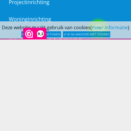
Projectinrichting
Woninginrichting
Deze website maakt gebruik van cookies(
meer informatie
)
9,2
LATER OPNIEUW TONEN
IK GA AKKOORD MET COOKIES
KLANTENSERVICE
Bestellen
Betaling
Verzending & bezorging
Retouren & service
Openingstijden