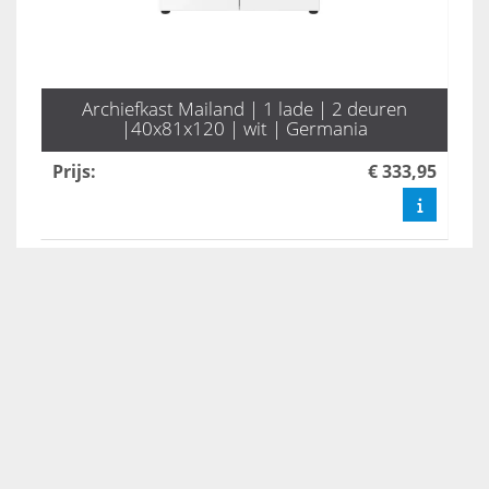
Archiefkast Mailand | 1 lade | 2 deuren
|40x81x120 | wit | Germania
Prijs
:
€ 333,95