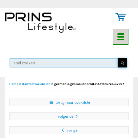
Toggle na
Home
>
Kantoormeubelen
>
germania-gw-mailand-wit-zit-stabureau-7907
terug naar overzicht
volgende
vorige