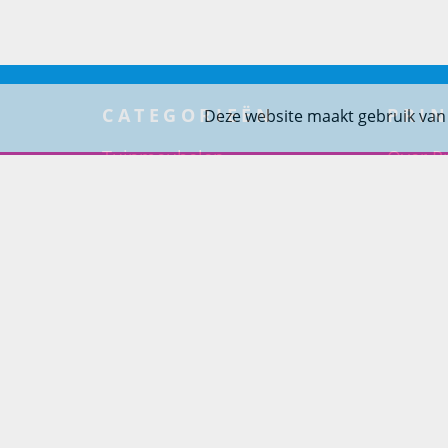
CATEGORIEËN
PRIN
Deze website maakt gebruik van
Tuinmeubelen
Over Pr
Tuindouches
Project
Tuinhaarden
Woning
Parasols
Barbecues
Potten
Buitendouches
Buitenkranen