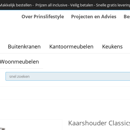
Makkelijk bestellen - Prijzen all inclusive - Veilig betalen - Snelle gratis leverin
Over Prinslifestyle
Projecten en Advies
Be
Buitenkranen
Kantoormeubelen
Keukens
Woonmeubelen
Kaarshouder Classic