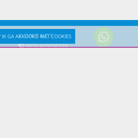
CONTACT
IK GA AKKOORD MET COOKIES
0031-619190121
Reageer via e-mail
Prins Lifestyle
Poortland 66 (Kantooradres)
1046BD Amsterdam