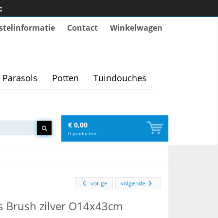
g
stelinformatie
Contact
Winkelwagen
Parasols
Potten
Tuindouches
€ 0,00
0
producten
vorige
volgende
s Brush zilver O14x43cm