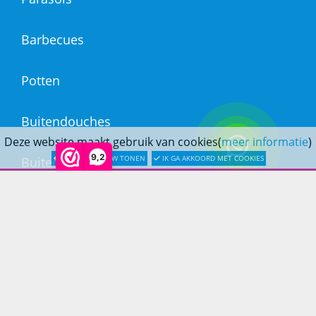
Barbecues
Potten
Buitendouches
Deze website maakt gebruik van cookies(
meer informatie
)
9,2
LATER OPNIEUW TONEN
IK GA AKKOORD MET COOKIES
Buitenkranen
Kantoormeubilair
Keukens
Woonmeubelen