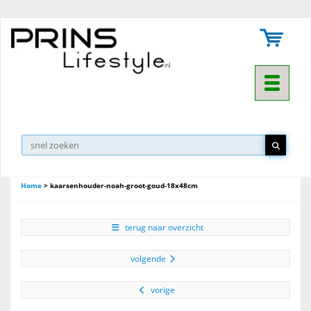
Toggle na
Home
>
kaarsenhouder-noah-groot-goud-18x48cm
terug naar overzicht
volgende
vorige