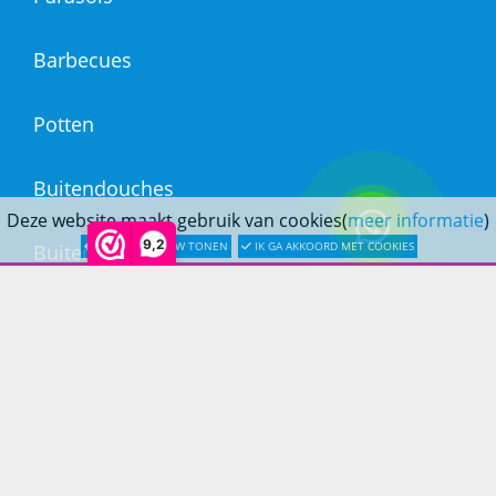
Barbecues
Potten
Buitendouches
Deze website maakt gebruik van cookies(
meer informatie
)
9,2
LATER OPNIEUW TONEN
IK GA AKKOORD MET COOKIES
Buitenkranen
Kantoormeubilair
Keukens
Woonmeubelen