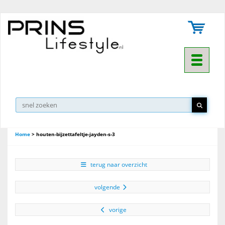
Toggle na
Home
>
houten-bijzettafeltje-jayden-s-3
terug naar overzicht
volgende
vorige