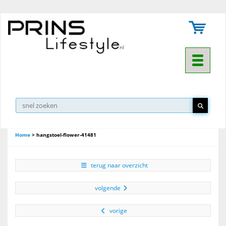
Toggle na
Home
>
hangstoel-flower-41481
terug naar overzicht
volgende
vorige