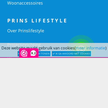
Woonaccessoires
PRINS LIFESTYLE
Over Prinslifestyle
Projectinrichting
Deze website maakt gebruik van cookies(
meer informatie
)
9,2
LATER OPNIEUW TONEN
IK GA AKKOORD MET COOKIES
Woninginrichting
KLANTENSERVICE
Bestellen
Betaling