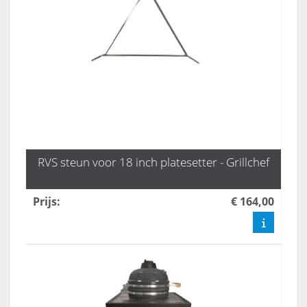
RVS steun voor 18 inch platesetter - Grillchef
Prijs
:
€ 164,00