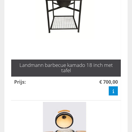
Landmann barbecue kamado 18 inch met
tafel
Prijs
:
€ 700,00