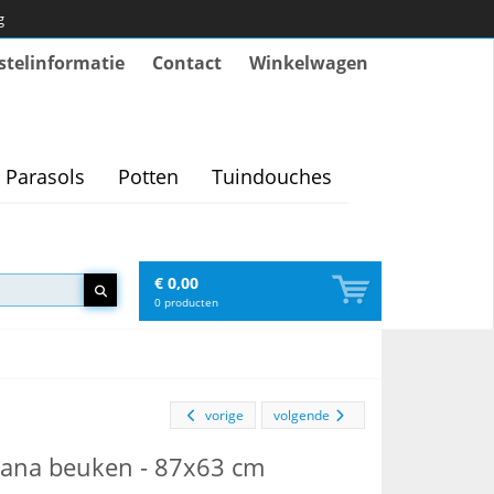
g
stelinformatie
Contact
Winkelwagen
Parasols
Potten
Tuindouches
€ 0,00
0
producten
vorige
volgende
dana beuken - 87x63 cm