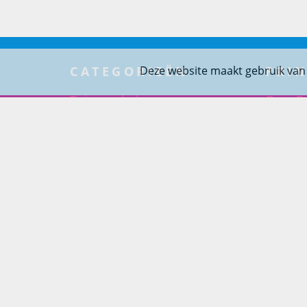
CATEGORIEËN
PRIN
Deze website maakt gebruik van
Tuinmeubelen
Over Pr
Tuindouches
Project
Tuinhaarden
Woning
Parasols
Barbecues
Potten
Buitendouches
Buitenkranen