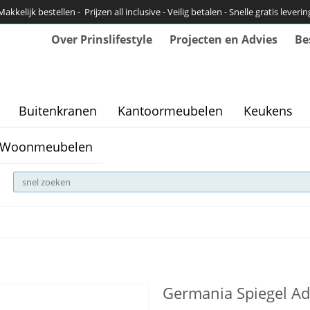
Makkelijk bestellen - Prijzen all inclusive - Veilig betalen - Snelle gratis leverin
Over Prinslifestyle
Projecten en Advies
Be
Buitenkranen
Kantoormeubelen
Keukens
Woonmeubelen
Germania Spiegel A