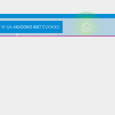
CONTACT
IK GA AKKOORD MET COOKIES
0031-619190121
Reageer via e-mail
Prins Lifestyle
Poortland 66 (Kantooradres)
1046BD Amsterdam