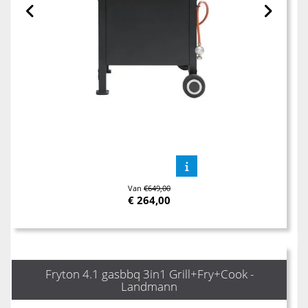
Van
€649,00
€
264,00
Fryton 4.1 gasbbq 3in1 Grill+Fry+Cook -
Landmann