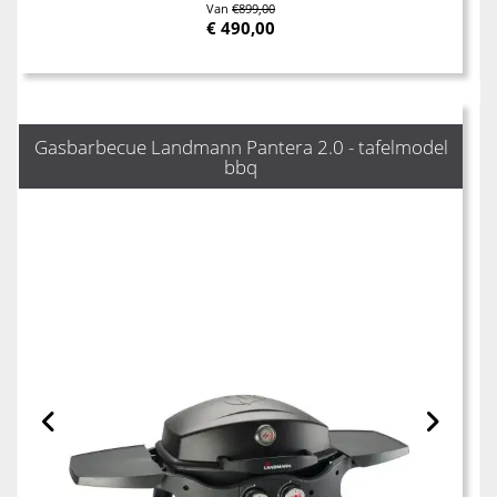
Van
€899,00
€
490,00
Gasbarbecue Landmann Pantera 2.0 - tafelmodel
bbq