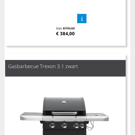
Van
€799,00
€
384,00
Gasbarbecue Trexon 3.1 zwart