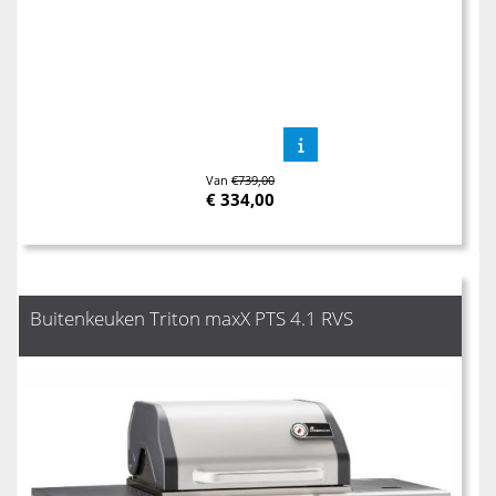
Van
€739,00
€
334,00
Buitenkeuken Triton maxX PTS 4.1 RVS