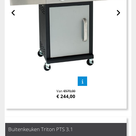
Van
€579,00
€
244,00
Buitenkeuken Triton PTS 3.1