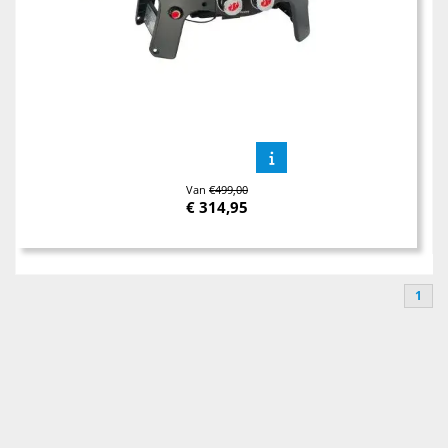
Van
€499,00
€
314,95
1