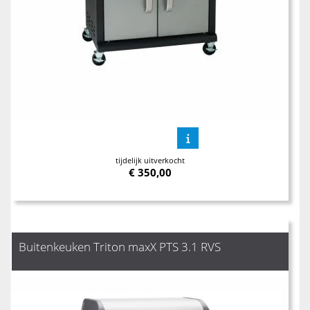
tijdelijk uitverkocht
€
350,00
Buitenkeuken Triton maxX PTS 3.1 RVS