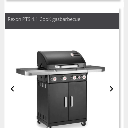
Rexon PTS 4.1 CooK gasbarbecue