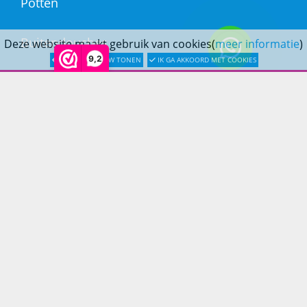
Potten
Buitendouches
Deze website maakt gebruik van cookies(
meer informatie
)
9,2
LATER OPNIEUW TONEN
IK GA AKKOORD MET COOKIES
Buitenkranen
Kantoormeubilair
Keukens
Woonmeubelen
Woonaccessoires
PRINS LIFESTYLE