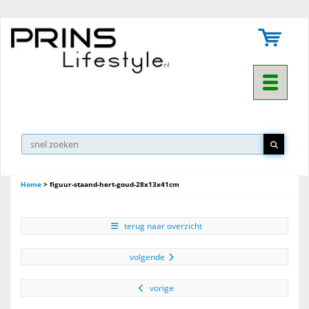
Toggle na
Home
>
figuur-staand-hert-goud-28x13x41cm
terug naar overzicht
volgende
vorige