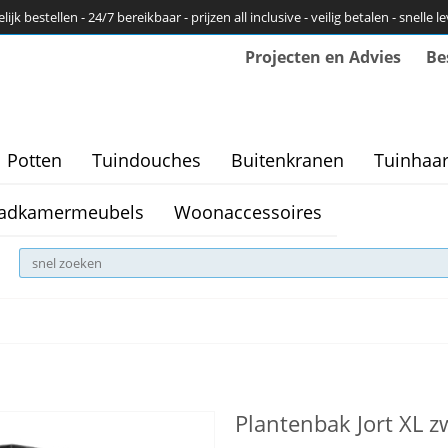
ijk bestellen - 24/7 bereikbaar - prijzen all inclusive - veilig betalen - snelle l
Projecten en Advies
Be
Potten
Tuindouches
Buitenkranen
Tuinhaa
adkamermeubels
Woonaccessoires
Plantenbak Jort XL 