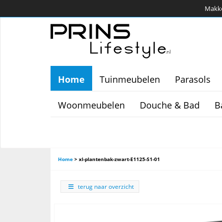
Makkel
Home
Tuinmeubelen
Parasols
Woonmeubelen
Douche & Bad
B
Home
>
xl-plantenbak-zwart-E1125-S1-01
terug naar overzicht