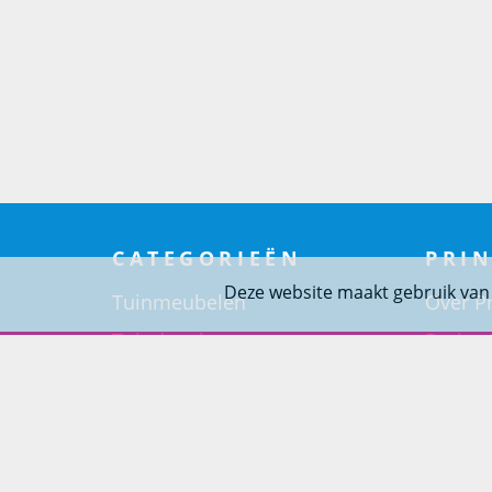
CATEGORIEËN
PRIN
Deze website maakt gebruik van
Tuinmeubelen
Over Pr
Tuindouches
Project
Tuinhaarden
Woning
Parasols
Barbecues