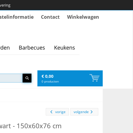
evering
stelinformatie
Contact
Winkelwagen
rden
Barbecues
Keukens
€ 0,00
0
producten
vorige
volgende
zwart - 150x60x76 cm