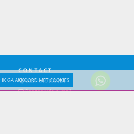
CONTACT
IK GA AKKOORD MET COOKIES
0031-619190121
Reageer via e-mail
Prins Lifestyle
Poortland 66 (Kantooradres)
1046BD Amsterdam