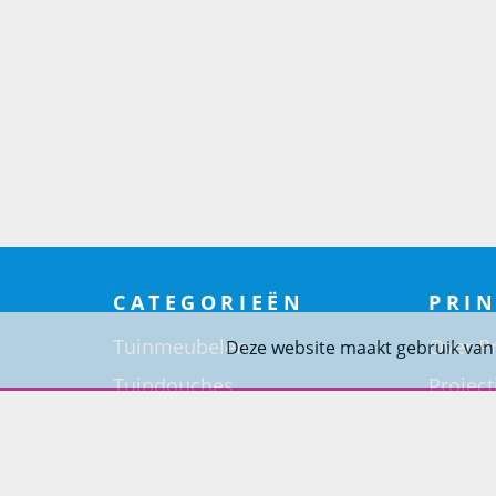
CATEGORIEËN
PRIN
Tuinmeubelen
Over Pr
Deze website maakt gebruik van
Tuindouches
Project
Tuinhaarden
Woning
Parasols