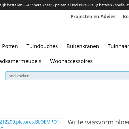
ijk bestellen - 24/7 bereikbaar - prijzen all inclusive - veilig betalen - snelle l
Projecten en Advies
Be
Potten
Tuindouches
Buitenkranen
Tuinhaa
adkamermeubels
Woonaccessoires
Witte vaasvorm blo