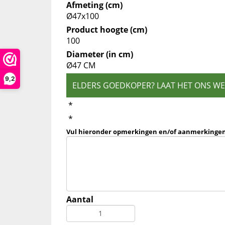
Afmeting (cm)
Ø47x100
Product hoogte (cm)
100
Diameter (in cm)
Ø47 CM
9,2
ELDERS GOEDKOPER? LAAT HET ONS W
*
*
Vul hieronder opmerkingen en/of aanmerkingen
Aantal