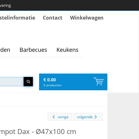
evering
stelinformatie
Contact
Winkelwagen
rden
Barbecues
Keukens
€ 0,00
0
producten
vorige
volgende
empot Dax - Ø47x100 cm