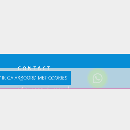
CONTACT
IK GA AKKOORD MET COOKIES
0031-619190121
Reageer via e-mail
Prins Lifestyle
Poortland 66 (Kantooradres)
1046BD Amsterdam