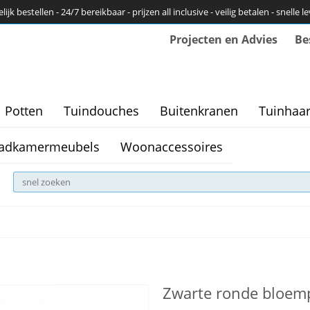
ijk bestellen - 24/7 bereikbaar - prijzen all inclusive - veilig betalen - snelle l
Projecten en Advies
Be
Potten
Tuindouches
Buitenkranen
Tuinhaa
adkamermeubels
Woonaccessoires
Zwarte ronde bloemp