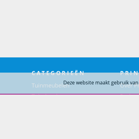
CATEGORIEËN
PRIN
Deze website maakt gebruik van
Tuinmeubelen
Over Pr
Tuindouches
Project
Tuinhaarden
Woning
Parasols
Barbecues