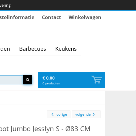
evering
stelinformatie
Contact
Winkelwagen
rden
Barbecues
Keukens
€ 0,00
0
producten
vorige
volgende
ot Jumbo Jesslyn S - Ø83 CM