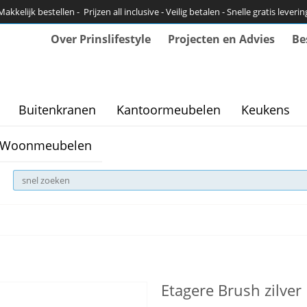
Makkelijk bestellen - Prijzen all inclusive - Veilig betalen - Snelle gratis leverin
Over Prinslifestyle
Projecten en Advies
Be
Buitenkranen
Kantoormeubelen
Keukens
Woonmeubelen
Etagere Brush zilve