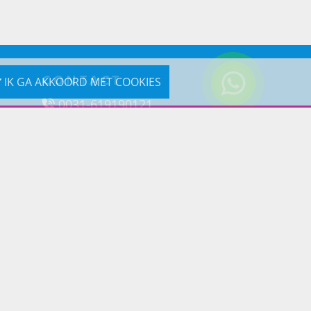
CONTACT
IK GA AKKOORD MET COOKIES
0031-619190121
Reageer via e-mail
Prins Lifestyle
Poortland 66 (Kantooradres)
1046BD Amsterdam