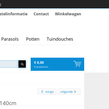
g
stelinformatie
Contact
Winkelwagen
Parasols
Potten
Tuindouches
€ 0,00
0
producten
vorige
volgende
r 140cm