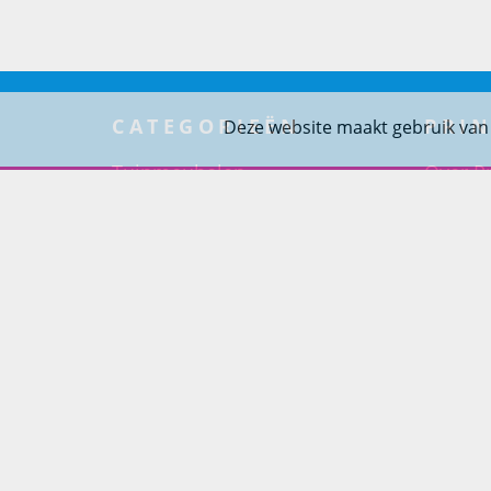
CATEGORIEËN
PRIN
Deze website maakt gebruik van
Tuinmeubelen
Over Pr
Tuindouches
Project
Tuinhaarden
Woning
Parasols
Barbecues
Potten
Buitendouches
Buitenkranen