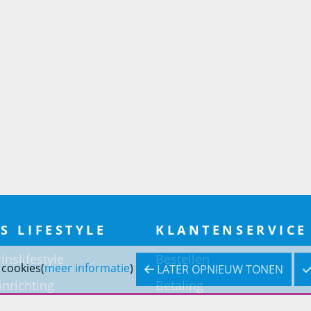
S LIFESTYLE
KLANTENSERVICE
inslifestyle
Bestellen
 cookies(
meer informatie
)
LATER OPNIEUW TONEN
inrichting
Betaling