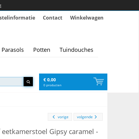
g
stelinformatie
Contact
Winkelwagen
Parasols
Potten
Tuindouches
€ 0,00
0
producten
vorige
volgende
 eetkamerstoel Gipsy caramel -