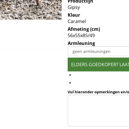
Productlijn
Gipsy
Kleur
Caramel
Afmeting (cm)
56x55x85/49
Armleuning
ELDERS GOEDKOPER? LAA
*
*
Vul hieronder opmerkingen en/