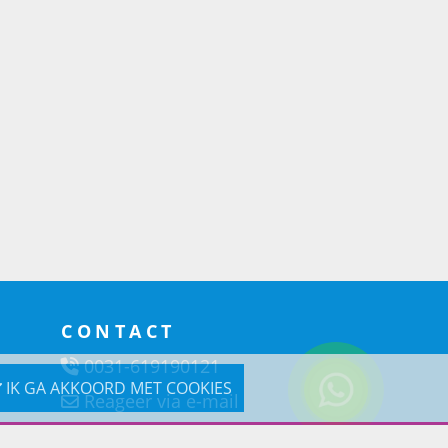
CONTACT
0031-619190121
IK GA AKKOORD MET COOKIES
Reageer via e-mail
Prins Lifestyle