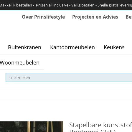
Makkelijk bestellen - Prijzen all inclusive - Veilig betalen - Snelle gratis leverin
Over Prinslifestyle
Projecten en Advies
Be
Buitenkranen
Kantoormeubelen
Keukens
Woonmeubelen
Stapelbare kunststof
Bontempi (2st.)