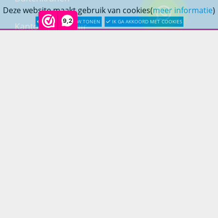
Deze website maakt gebruik van cookies(
meer informatie
)
9,2
LATER OPNIEUW TONEN
IK GA AKKOORD MET COOKIES
Kantoormeubilair
Keukens
Woonmeubelen
Woonaccessoires
PRINS LIFESTYLE
Over Prinslifestyle
Projectinrichting