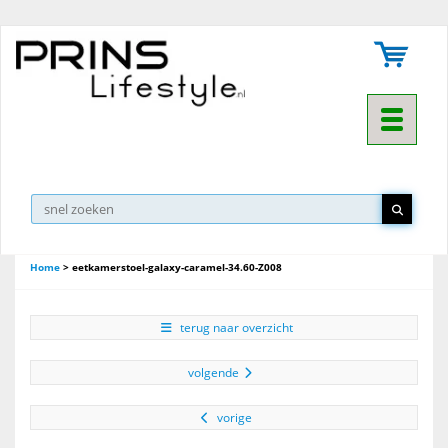
Toggle na
Home
>
eetkamerstoel-galaxy-caramel-34.60-Z008
terug naar overzicht
volgende
vorige