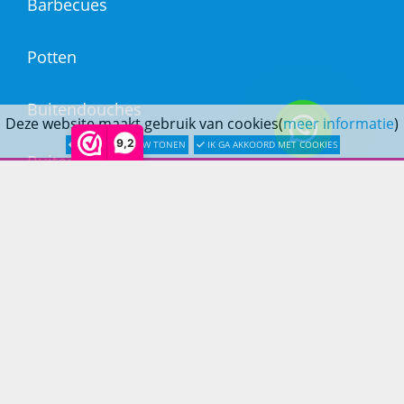
Barbecues
Potten
Buitendouches
Deze website maakt gebruik van cookies(
meer informatie
)
9,2
LATER OPNIEUW TONEN
IK GA AKKOORD MET COOKIES
Buitenkranen
Kantoormeubilair
Keukens
Woonmeubelen
Woonaccessoires