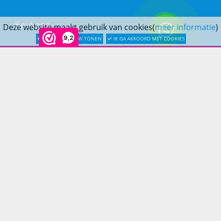
Keukens
Deze website maakt gebruik van cookies(
meer informatie
)
9,2
LATER OPNIEUW TONEN
IK GA AKKOORD MET COOKIES
Woonmeubelen
Woonaccessoires
PRINS LIFESTYLE
Over Prinslifestyle
Projectinrichting
Woninginrichting