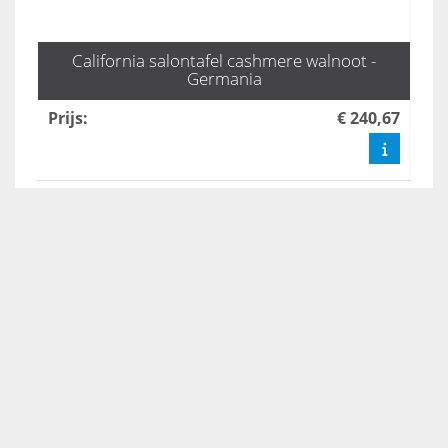
California salontafel cashmere walnoot -
Germania
Prijs
:
€ 240,67