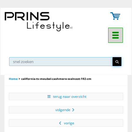
Toggle na
Home
>
california-tv-meubel-cashmere-walnoot-192-cm
terug naar overzicht
volgende
vorige