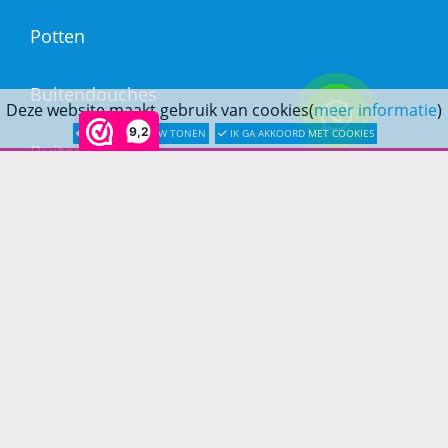
Potten
Buitendouches
Deze website maakt gebruik van cookies(
meer informatie
)
9,2
LATER OPNIEUW TONEN
IK GA AKKOORD MET COOKIES
Buitenkranen
Kantoormeubilair
Keukens
Woonmeubelen
Woonaccessoires