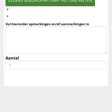
ELDERS GOEDKOPER? LAAT HET ONS WETEN
*
*
Vul hieronder opmerkingen en/of aanmerkingen in
Aantal