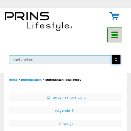
Toggle na
Home
>
Buitenkranen
>
buitenkraan-ideal-80x80
terug naar overzicht
volgende
vorige