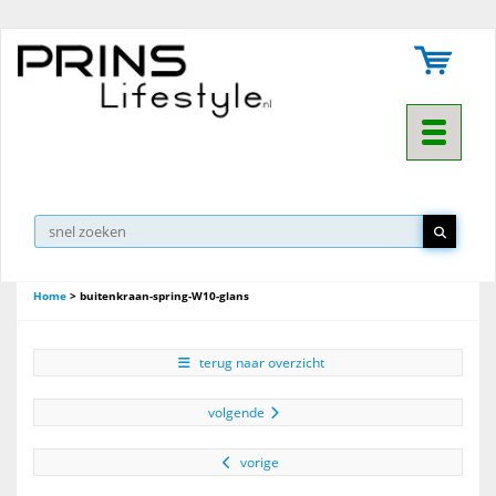
Toggle na
Home
>
buitenkraan-spring-W10-glans
terug naar overzicht
volgende
vorige