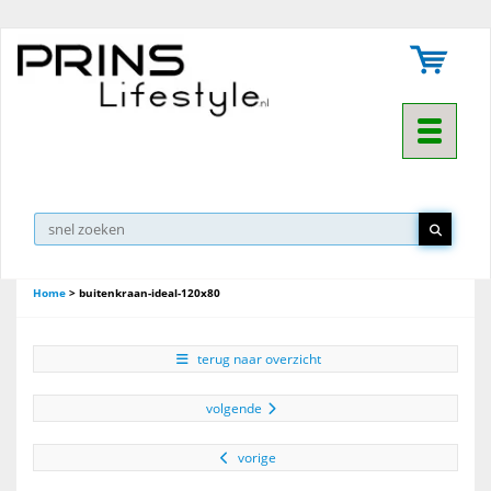
Toggle na
Home
>
buitenkraan-ideal-120x80
terug naar overzicht
volgende
vorige