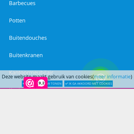
Barbecues
Potten
Buitendouches
Buitenkranen
Kantoormeubilair
Deze website maakt gebruik van cookies(
meer informatie
)
9,2
LATER OPNIEUW TONEN
IK GA AKKOORD MET COOKIES
Keukens
Woonmeubelen
Woonaccessoires