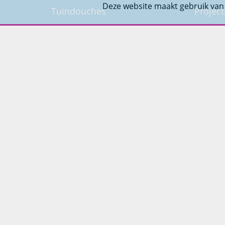
Deze website maakt gebruik van
Tuindouches
Project
Tuinhaarden
Woning
Parasols
Barbecues
Potten
Buitendouches
Buitenkranen
Kantoormeubilair
Keukens
Woonmeubelen
Woonaccessoires