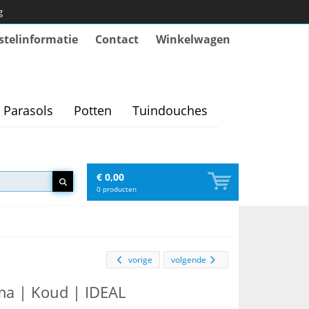
g
stelinformatie
Contact
Winkelwagen
Parasols
Potten
Tuindouches
€ 0,00
0
producten
vorige
volgende
a | Koud | IDEAL