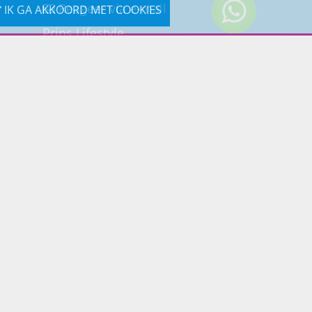
Reageer via e-mail
IK GA AKKOORD MET COOKIES
Prins Lifestyle
Poortland 66 (Kantooradres)
1046BD Amsterdam