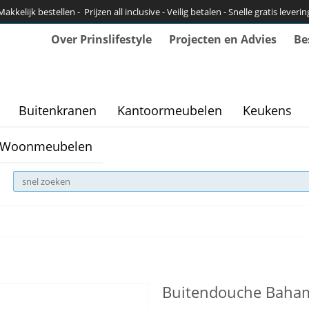
Makkelijk bestellen - Prijzen all inclusive - Veilig betalen - Snelle gratis leverin
Over Prinslifestyle
Projecten en Advies
Be
Buitenkranen
Kantoormeubelen
Keukens
Woonmeubelen
Buitendouche Baham