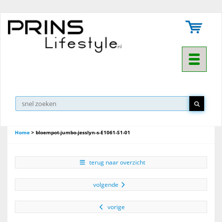
Toggle na
Home
>
bloempot-jumbo-jesslyn-s-E1061-S1-01
terug naar overzicht
volgende
vorige