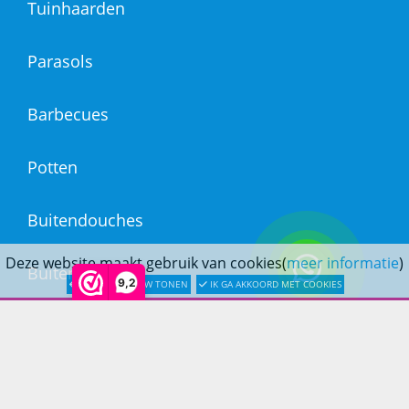
Tuinhaarden
Parasols
Barbecues
Potten
Buitendouches
Deze website maakt gebruik van cookies(
meer informatie
)
Buitenkranen
9,2
LATER OPNIEUW TONEN
IK GA AKKOORD MET COOKIES
Kantoormeubilair
Keukens